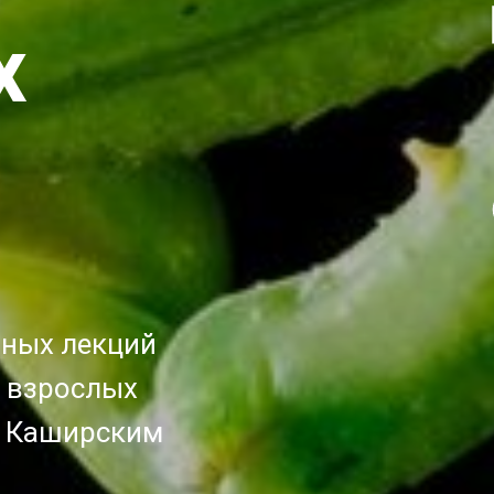
х
вных лекций
и взрослых
м Каширским