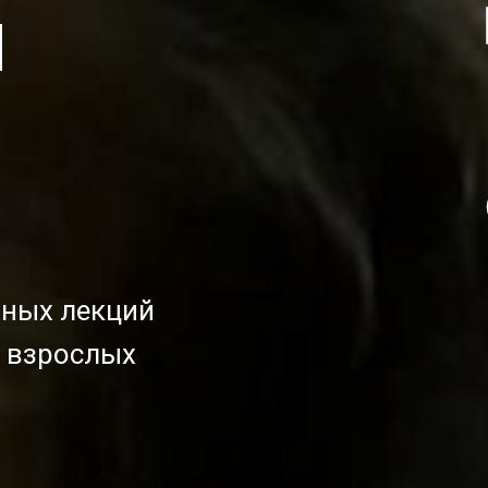
ы
вных лекций
и взрослых